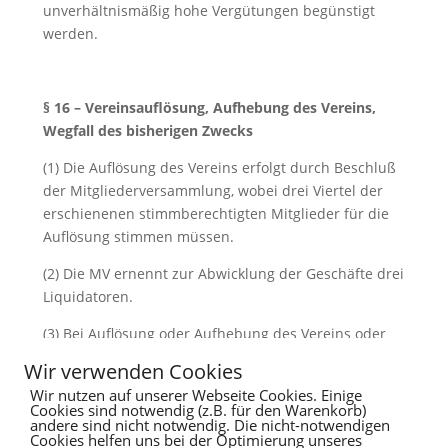
unverhältnismäßig hohe Vergütungen begünstigt
werden.
§ 16 – Vereinsauflösung, Aufhebung des Vereins,
Wegfall des bisherigen Zwecks
(1) Die Auflösung des Vereins erfolgt durch Beschluß
der Mitgliederversammlung, wobei drei Viertel der
erschienenen stimmberechtigten Mitglieder für die
Auflösung stimmen müssen.
(2) Die MV ernennt zur Abwicklung der Geschäfte drei
Liquidatoren.
(3) Bei Auflösung oder Aufhebung des Vereins oder
bei Wegfall des bisherigen Zweckes des Larrelter
Wir verwenden Cookies
Dorfvereins fällt das Vermögen des LDV an eine
Wir nutzen auf unserer Webseite Cookies. Einige
steuerbegünstigte Körperschaft, die das Vermögen
Cookies sind notwendig (z.B. für den Warenkorb)
andere sind nicht notwendig. Die nicht-notwendigen
zu karitativen Zwecken zu verwenden hat.
Cookies helfen uns bei der Optimierung unseres